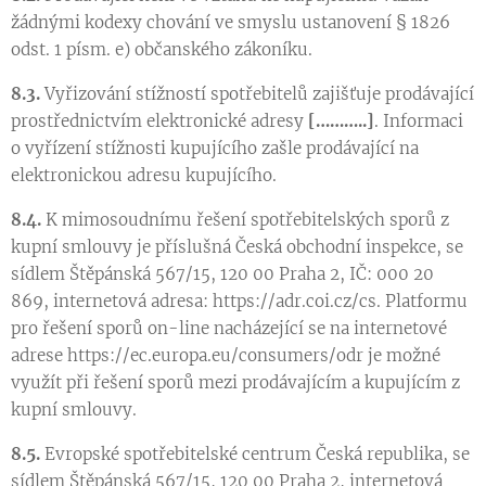
žádnými kodexy chování ve smyslu ustanovení § 1826
odst. 1 písm. e) občanského zákoníku.
8.3.
Vyřizování stížností spotřebitelů zajišťuje prodávající
prostřednictvím elektronické adresy
[………..]
. Informaci
o vyřízení stížnosti kupujícího zašle prodávající na
elektronickou adresu kupujícího.
8.4.
K mimosoudnímu řešení spotřebitelských sporů z
kupní smlouvy je příslušná Česká obchodní inspekce, se
sídlem Štěpánská 567/15, 120 00 Praha 2, IČ: 000 20
869, internetová adresa: https://adr.coi.cz/cs. Platformu
pro řešení sporů on-line nacházející se na internetové
adrese https://ec.europa.eu/consumers/odr je možné
využít při řešení sporů mezi prodávajícím a kupujícím z
kupní smlouvy.
8.5.
Evropské spotřebitelské centrum Česká republika, se
sídlem Štěpánská 567/15, 120 00 Praha 2, internetová