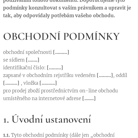
používáním tohoto dokumentu. Doporučujeme tyto
podmínky konzultovat s vaším právníkem a upravit je
tak, aby odpovídaly potřebám vašeho obchodu.
OBCHODNÍ PODMÍNKY
obchodní společnosti
[………]
se sídlem
[…….]
identifikační číslo:
[………]
zapsané v obchodním rejstříku vedeném
[………]
, oddíl
[………]
, vložka
[……….]
pro prodej zboží prostřednictvím on-line obchodu
umístěného na internetové adrese
[…….]
1. Úvodní ustanovení
1.1.
Tyto obchodní podmínky (dále jen „obchodní