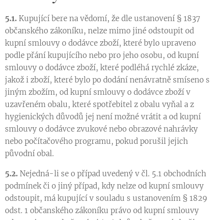
5.1.
Kupující bere na vědomí, že dle ustanovení § 1837
občanského zákoníku, nelze mimo jiné odstoupit od
kupní smlouvy o dodávce zboží, které bylo upraveno
podle přání kupujícího nebo pro jeho osobu, od kupní
smlouvy o dodávce zboží, které podléhá rychlé zkáze,
jakož i zboží, které bylo po dodání nenávratně smíseno s
jiným zbožím, od kupní smlouvy o dodávce zboží v
uzavřeném obalu, které spotřebitel z obalu vyňal a z
hygienických důvodů jej není možné vrátit a od kupní
smlouvy o dodávce zvukové nebo obrazové nahrávky
nebo počítačového programu, pokud porušil jejich
původní obal.
5.2.
Nejedná-li se o případ uvedený v čl. 5.1 obchodních
podmínek či o jiný případ, kdy nelze od kupní smlouvy
odstoupit, má kupující v souladu s ustanovením § 1829
odst. 1 občanského zákoníku právo od kupní smlouvy