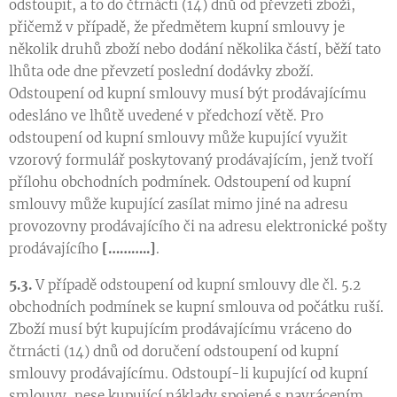
odstoupit, a to do čtrnácti (14) dnů od převzetí zboží,
přičemž v případě, že předmětem kupní smlouvy je
několik druhů zboží nebo dodání několika částí, běží tato
lhůta ode dne převzetí poslední dodávky zboží.
Odstoupení od kupní smlouvy musí být prodávajícímu
odesláno ve lhůtě uvedené v předchozí větě. Pro
odstoupení od kupní smlouvy může kupující využit
vzorový formulář poskytovaný prodávajícím, jenž tvoří
přílohu obchodních podmínek. Odstoupení od kupní
smlouvy může kupující zasílat mimo jiné na adresu
provozovny prodávajícího či na adresu elektronické pošty
prodávajícího
[………..]
.
5.3.
V případě odstoupení od kupní smlouvy dle čl. 5.2
obchodních podmínek se kupní smlouva od počátku ruší.
Zboží musí být kupujícím prodávajícímu vráceno do
čtrnácti (14) dnů od doručení odstoupení od kupní
smlouvy prodávajícímu. Odstoupí-li kupující od kupní
smlouvy, nese kupující náklady spojené s navrácením