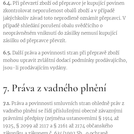
6.4.
Při převzetí zboží od přepravce je kupující povinen
zkontrolovat neporušenost obalů zboží a v případě
jakýchkoliv závad toto neprodleně oznámit přepravci. V
případě shledání porušení obalu svědčícího o
neoprávněném vniknutí do zásilky nemusí kupující
zásilku od přepravce převzít.
6.5.
Další práva a povinnosti stran při přepravě zboží
mohou upravit zvláštní dodací podmínky prodávajícího,
jsou-li prodávajícím vydány.
7. Práva z vadného plnění
7.1.
Práva a povinnosti smluvních stran ohledně práv z
vadného plnění se řídí příslušnými obecně závaznými
právními předpisy (zejména ustanoveními § 1914 až
1925, § 2099 až 2117 a § 2161 až 2174 občanského
zákoníku a zákonem č. 634/1992 Sb., o ochraně