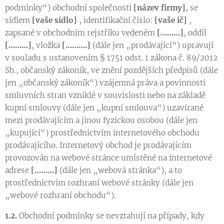
podmínky“) obchodní společnosti
[název firmy]
, se
sídlem
[vaše sídlo]
, identifikační číslo:
[vaše ič]
,
zapsané v obchodním rejstříku vedeném
[………]
, oddíl
[………]
, vložka
[……….]
(dále jen „prodávající“) upravují
v souladu s ustanovením § 1751 odst. 1 zákona č. 89/2012
Sb., občanský zákoník, ve znění pozdějších předpisů (dále
jen „občanský zákoník“) vzájemná práva a povinnosti
smluvních stran vzniklé v souvislosti nebo na základě
kupní smlouvy (dále jen „kupní smlouva“) uzavírané
mezi prodávajícím a jinou fyzickou osobou (dále jen
„kupující“) prostřednictvím internetového obchodu
prodávajícího. Internetový obchod je prodávajícím
provozován na webové stránce umístěné na internetové
adrese
[………]
(dále jen „webová stránka“), a to
prostřednictvím rozhraní webové stránky (dále jen
„webové rozhraní obchodu“).
1.2.
Obchodní podmínky se nevztahují na případy, kdy