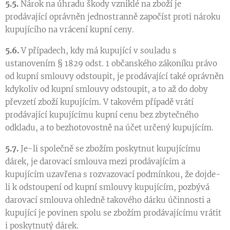
5.5.
Nárok na úhradu škody vzniklé na zboží je
prodávající oprávněn jednostranně započíst proti nároku
kupujícího na vrácení kupní ceny.
5.6.
V případech, kdy má kupující v souladu s
ustanovením § 1829 odst. 1 občanského zákoníku právo
od kupní smlouvy odstoupit, je prodávající také oprávněn
kdykoliv od kupní smlouvy odstoupit, a to až do doby
převzetí zboží kupujícím. V takovém případě vrátí
prodávající kupujícímu kupní cenu bez zbytečného
odkladu, a to bezhotovostně na účet určený kupujícím.
5.7.
Je-li společně se zbožím poskytnut kupujícímu
dárek, je darovací smlouva mezi prodávajícím a
kupujícím uzavřena s rozvazovací podmínkou, že dojde-
li k odstoupení od kupní smlouvy kupujícím, pozbývá
darovací smlouva ohledně takového dárku účinnosti a
kupující je povinen spolu se zbožím prodávajícímu vrátit
i poskytnutý dárek.