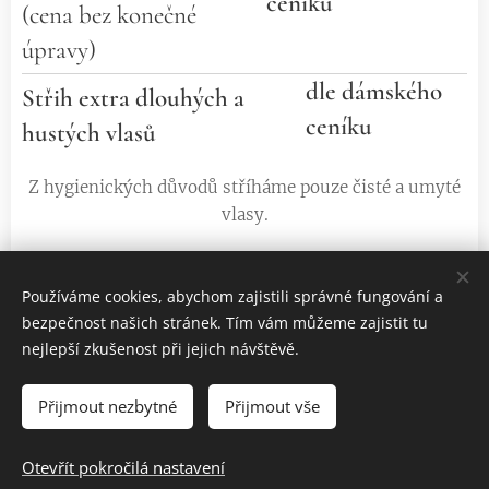
ceníku
(cena bez konečné
úpravy)
dle dámského
Střih extra dlouhých a
ceníku
hustých vlasů
Z hygienických důvodů stříháme pouze čisté a umyté
vlasy.
Simona Bradáčová IČO: 69308055
Používáme cookies, abychom zajistili správné fungování a
bezpečnost našich stránek. Tím vám můžeme zajistit tu
nejlepší zkušenost při jejich návštěvě.
Přijmout nezbytné
Přijmout vše
© 2023 Všechna práva vyhrazena
Cookies
Otevřít pokročilá nastavení