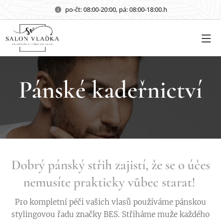
po-čt: 08:00-20:00, pá: 08:00-18:00.h
Pánské kadeřnictví
Dobrý pánský střih zajistí, že se o účes
nemusíte prakticky vůbec starat!
Pro kompletní péči vašich vlasů používáme pánskou
stylingovou řadu značky BES. Střiháme muže každého